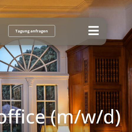
Tagung anfragen
Toggle
Navigat
Startseite
Schloss Hasenwinkel
Tagung & Seminare
Übernachtung
ffice (m/w/d)
Gastronomie & Kultur
Stellenanzeigen