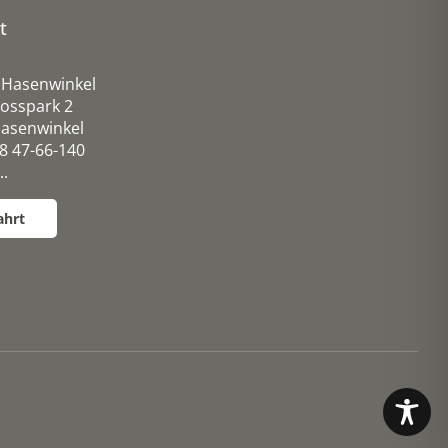
t
 Hasenwinkel
osspark 2
asenwinkel
38 47-66-140
..
ahrt