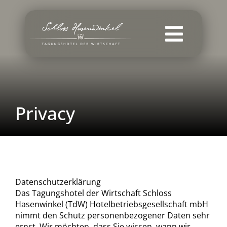
Skip
to
content
Toggle
Naviga
Home
Schloss Hasenwinkel
Privacy
Meeting & Seminars
Gastronomy & Culture
Datenschutzerklärung
Overnight stay
Das Tagungshotel der Wirtschaft Schloss
Hasenwinkel (TdW) Hotelbetriebsgesellschaft mbH
Job advertisements
nimmt den Schutz personenbezogener Daten sehr
ernst. Wir möchten, dass Sie wissen, wann wir