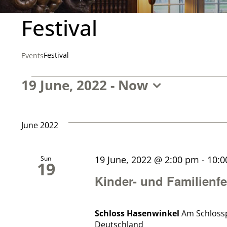
Festival
Festival
Events
Events
19 June, 2022
 - 
Now
Select
date.
June 2022
19 June, 2022 @ 2:00 pm
-
10:
Sun
19
Kinder- und Familienfe
Schloss Hasenwinkel
Am Schloss
Deutschland