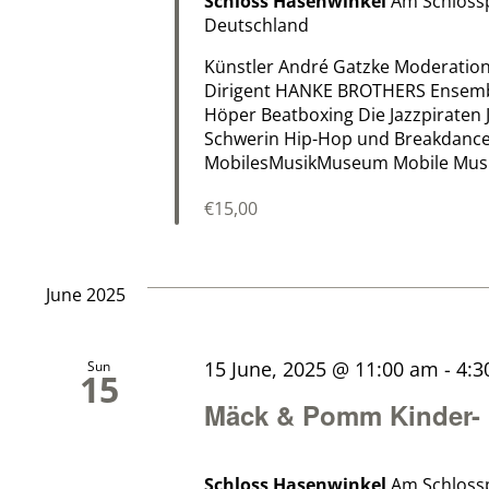
Schloss Hasenwinkel
Am Schloss
Deutschland
Künstler André Gatzke Moderation
Dirigent HANKE BROTHERS Ensembl
Höper Beatboxing Die Jazzpiraten
Schwerin Hip-Hop und Breakdance
MobilesMusikMuseum Mobile Musikw
€15,00
June 2025
15 June, 2025 @ 11:00 am
-
4:3
Sun
15
Mäck & Pomm Kinder- 
Schloss Hasenwinkel
Am Schloss