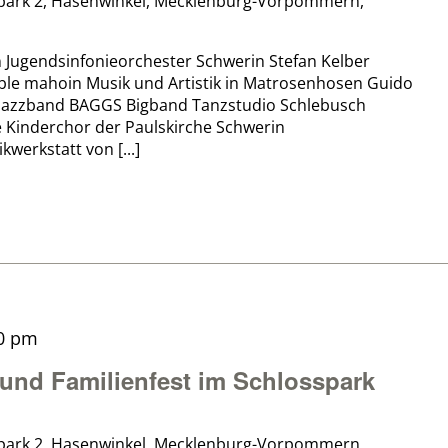
park 2, Hasenwinkel, Mecklenburg-Vorpommern,
 Jugendsinfonieorchester Schwerin Stefan Kelber
e mahoin Musik und Artistik in Matrosenhosen Guido
 Jazzband BAGGS Bigband Tanzstudio Schlebusch
 Kinderchor der Paulskirche Schwerin
erkstatt von [...]
0 pm
und Familienfest im Schlosspark
park 2, Hasenwinkel, Mecklenburg-Vorpommern,