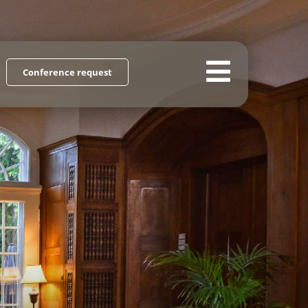
Conference request
Toggle
Navigat
Home
Schloss Hasenwinkel
Meeting & Seminars
Overnight stay
Gastronomy & Culture
Job advertisements